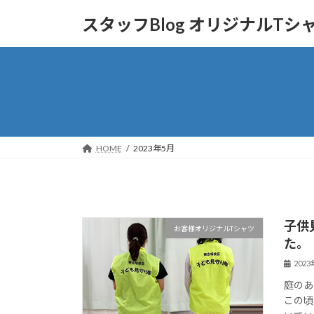
コ
ナ
スタッフBlog オリジナルT
ン
ビ
テ
ゲ
ン
ー
ツ
シ
へ
ョ
ス
ン
キ
に
ッ
移
HOME
2023年5月
プ
動
子供
お客様オリジナルTシャツ
た。
202
庭のあ
この頃