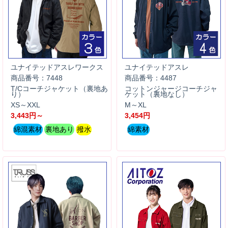
ユナイテッドアスレワークス
ユナイテッドアスレ
商品番号：7448
商品番号：4487
T/Cコーチジャケット（裏地あ
コットンジャージコーチジャ
り）
ケット（裏地なし）
XS～XXL
M～XL
3,443円～
3,454円
綿混素材
裏地あり
撥水
綿素材