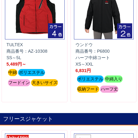
TULTEX
ウンドウ
商品番号：AZ-10308
商品番号：P6800
SS～5L
ハーフ中綿コート
5,489円～
XS～XXL
6,831円
中綿
ポリエステル
ポリエステル
中綿入り
フードイン
大きいサイズ
収納フード
ハーフ丈
フリースジャケット