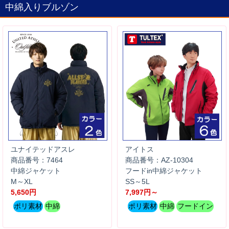
中綿入りブルゾン
ユナイテッドアスレ
アイトス
商品番号：7464
商品番号：AZ-10304
中綿ジャケット
フードin中綿ジャケット
M～XL
SS～5L
5,650円
7,997円～
ポリ素材
中綿
ポリ素材
中綿
フードイン