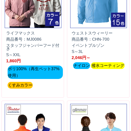
ライフマックス
ウェストスウィーリー
商品番号：MJ0086
商品番号：CHN-700
スタッフジャンパーフード付
イベントブルゾン
き
S～3L
S～XXL
2,046円～
1,860円
ナイロン
撥水コーティング
ポリ100%（再生ペット37%
使用）
くすみカラー