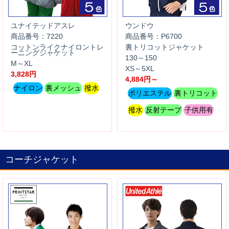
ユナイテッドアスレ
ウンドウ
商品番号：7220
商品番号：P6700
コットンライクナイロントレ
裏トリコットジャケット
ーニングジャケット
130～150
M～XL
XS～5XL
3,828円
4,884円～
ナイロン
裏メッシュ
撥水
ポリエステル
裏トリコット
撥水
反射テープ
子供用有
コーチジャケット