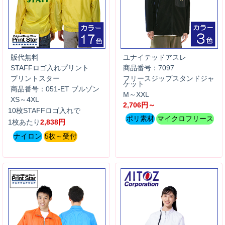
版代無料
ユナイテッドアスレ
STAFFロゴ入れプリント
商品番号：7097
プリントスター
フリースジップスタンドジャ
ケット
商品番号：051-ET ブルゾン
M～XXL
XS～4XL
2,706円～
10枚STAFFロゴ入れで
ポリ素材
マイクロフリース
1枚あたり
2,838円
ナイロン
5枚～受付