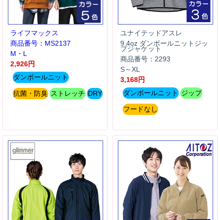
ライフマックス
ユナイテッドアスレ
商品番号：MS2137
9.4oz ダンボールニットジッ
プジャケット
M・L
商品番号：2293
2,926円
S～XL
ダンボールニット
3,168円
ダンボールニット
ジップ
抗菌・防臭
ストレッチ
DRY
フードなし